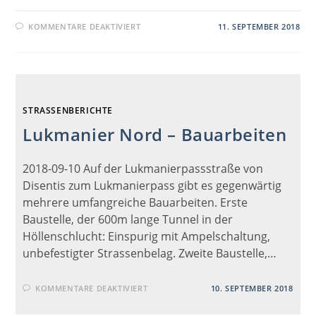
c
ai
er
k
at
G
re
ss
FÜR
KOMMENTARE DEAKTIVIERT
11. SEPTEMBER 2018
e
l
e
e
s
a
a
GOTTHARD
–
ICH
b
st
dI
A
d
g
KOMME!
o
n
p
s
e
o
p
STRASSENBERICHTE
k
Lukmanier Nord – Bauarbeiten
2018-09-10 Auf der Lukmanierpassstraße von
Disentis zum Lukmanierpass gibt es gegenwärtig
mehrere umfangreiche Bauarbeiten. Erste
Baustelle, der 600m lange Tunnel in der
Höllenschlucht: Einspurig mit Ampelschaltung,
unbefestigter Strassenbelag. Zweite Baustelle,…
FÜR
KOMMENTARE DEAKTIVIERT
10. SEPTEMBER 2018
LUKMANIER
NORD
–