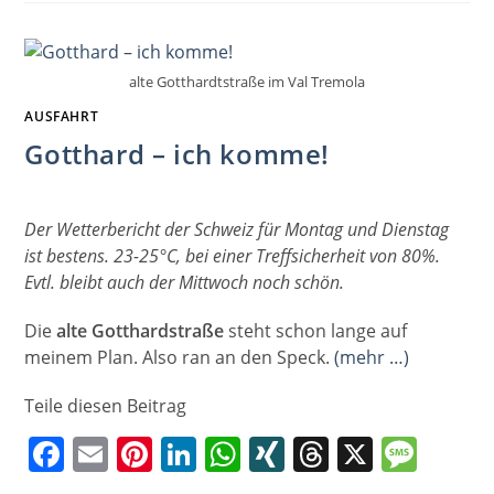
–
NICHT
NACHMACHEN!
alte Gotthardtstraße im Val Tremola
AUSFAHRT
Gotthard – ich komme!
Der Wetterbericht der Schweiz für Montag und Dienstag
ist bestens. 23-25°C, bei einer Treffsicherheit von 80%.
Evtl. bleibt auch der Mittwoch noch schön.
Die
alte Gotthardstraße
steht schon lange auf
meinem Plan. Also ran an den Speck.
(mehr …)
Teile diesen Beitrag
F
E
Pi
Li
W
XI
T
X
M
a
m
nt
n
h
N
h
e