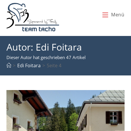
Zum
Inhalt
Menü
springen
Autor:
Edi Foitara
Dieser Autor hat geschrieben 47 Artikel
>
Edi Foitara
>
Seite 4