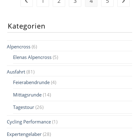
1
2
3
4
5
Zur vorherigen Seite
Zur näc
Kategorien
Alpencross
(6)
Elenas Alpencross
(5)
Ausfahrt
(81)
Feierabendrunde
(4)
Mittagsrunde
(14)
Tagestour
(26)
Cycling Performance
(1)
Expertengelaber
(28)