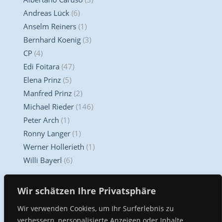
Andreas Lück
(6)
Anselm Reiners
(1)
Bernhard Koenig
(3)
CP
(4)
Edi Foitara
(47)
Elena Prinz
(5)
Manfred Prinz
(2)
Michael Rieder
(146)
Peter Arch
(1)
Ronny Langer
(1)
Werner Hollerieth
(1)
Willi Bayerl
(6)
Unser Kompetenz Center
Wir schätzen Ihre Privatsphäre
Wir verwenden Cookies, um Ihr Surferlebnis zu
verbessern, personalisierte Anzeigen oder Inhalte