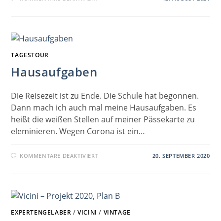
STRASSE Z
UM T
AUERNMOOS-S
TAUSEE B
IS O
KTOBER 2
025 G
ESPERRT
TAGESTOUR
Hausaufgaben
Die Reisezeit ist zu Ende. Die Schule hat begonnen.
Dann mach ich auch mal meine Hausaufgaben. Es
heißt die weißen Stellen auf meiner Pässekarte zu
eleminieren. Wegen Corona ist ein…
FÜR
KOMMENTARE DEAKTIVIERT
20. SEPTEMBER 2020
HAUSAUFGABEN
EXPERTENGELABER
/
VICINI
/
VINTAGE