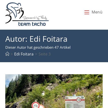
Zum
Inhalt
Menü
springen
Autor:
Edi Foitara
Dieser Autor hat geschrieben 47 Artikel
>
Edi Foitara
>
Seite 3