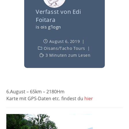
Verfasst von
Edi
Foitara
is ois g'logn
August 6, 2019
Oisans
/
Tacho Tours
3 Minuten zum Lesen
6.August – 65km – 2180Hm
Karte mit GPS-Daten etc. findest du
hier