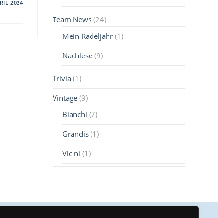
RIL 2024
Team News
(24)
Mein Radeljahr
(1)
Nachlese
(9)
Trivia
(1)
Vintage
(9)
Bianchi
(7)
Grandis
(1)
Vicini
(1)