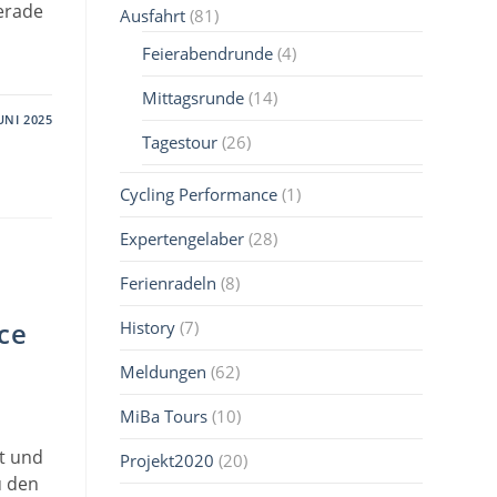
gerade
Ausfahrt
(81)
Feierabendrunde
(4)
Mittagsrunde
(14)
JUNI 2025
Tagestour
(26)
Cycling Performance
(1)
Expertengelaber
(28)
Ferienradeln
(8)
ce
History
(7)
Meldungen
(62)
MiBa Tours
(10)
t und
Projekt2020
(20)
u den