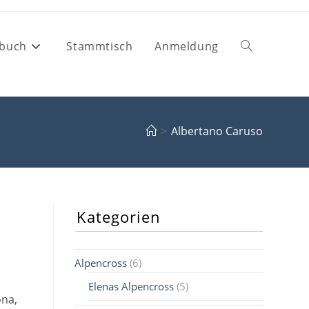
buch
Stammtisch
Anmeldung
Website-
Suche
>
Albertano Caruso
umschalten
Kategorien
Alpencross
(6)
Elenas Alpencross
(5)
ona,