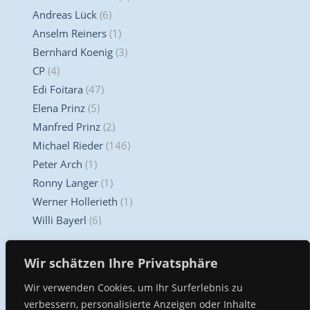
Andreas Lück
(6)
Anselm Reiners
(1)
Bernhard Koenig
(3)
CP
(4)
Edi Foitara
(47)
Elena Prinz
(5)
Manfred Prinz
(2)
Michael Rieder
(146)
Peter Arch
(1)
Ronny Langer
(1)
Werner Hollerieth
(1)
Willi Bayerl
(6)
Unser Kompetenz Center
Wir schätzen Ihre Privatsphäre
Wir verwenden Cookies, um Ihr Surferlebnis zu
verbessern, personalisierte Anzeigen oder Inhalte