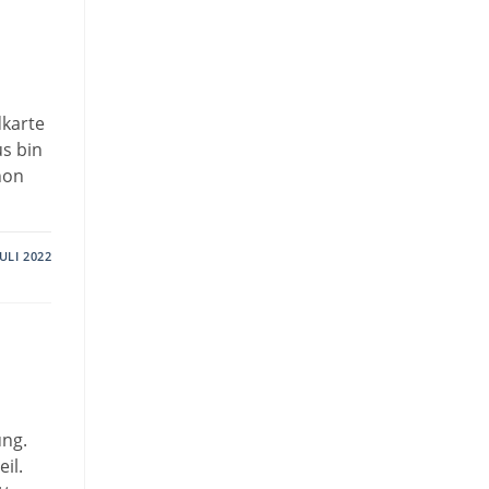
dkarte
us bin
hon
JULI 2022
ung.
il.