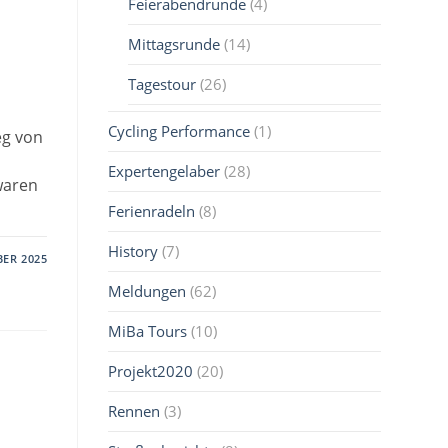
Feierabendrunde
(4)
Mittagsrunde
(14)
Tagestour
(26)
Cycling Performance
(1)
eg von
Expertengelaber
(28)
waren
Ferienradeln
(8)
History
(7)
BER 2025
Meldungen
(62)
MiBa Tours
(10)
Projekt2020
(20)
Rennen
(3)