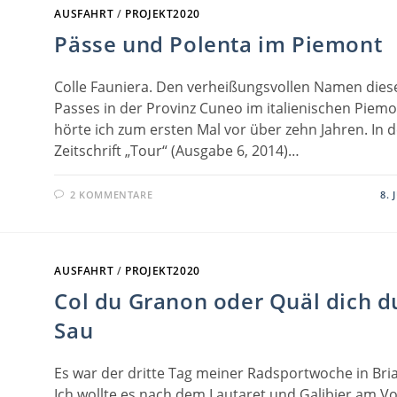
AUSFAHRT
/
PROJEKT2020
Pässe und Polenta im Piemont
Colle Fauniera. Den verheißungsvollen Namen dies
Passes in der Provinz Cuneo im italienischen Piem
hörte ich zum ersten Mal vor über zehn Jahren. In 
Zeitschrift „Tour“ (Ausgabe 6, 2014)…
2 KOMMENTARE
8. 
AUSFAHRT
/
PROJEKT2020
Col du Granon oder Quäl dich d
Sau
Es war der dritte Tag meiner Radsportwoche in Bri
Ich wollte es nach dem Lautaret und Galibier am V