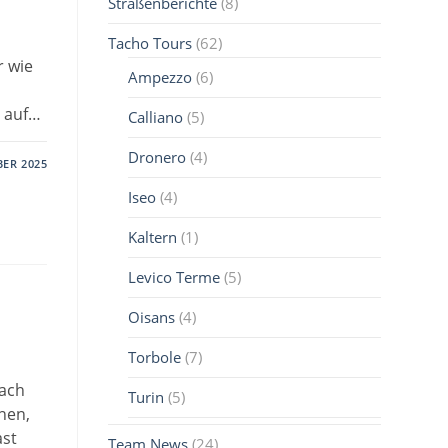
Straßenberichte
(8)
Tacho Tours
(62)
r wie
Ampezzo
(6)
2 auf…
Calliano
(5)
Dronero
(4)
BER 2025
Iseo
(4)
Kaltern
(1)
Levico Terme
(5)
Oisans
(4)
Torbole
(7)
nach
Turin
(5)
nen,
ast
Team News
(24)