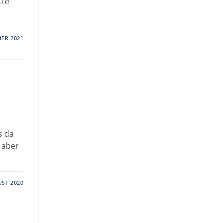
tte
BER 2021
s da
r aber
UST 2020