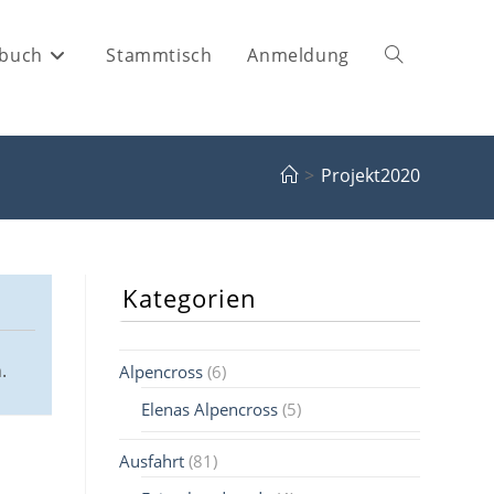
buch
Stammtisch
Anmeldung
Website-
Suche
>
Projekt2020
umschalten
Kategorien
.
Alpencross
(6)
Elenas Alpencross
(5)
Ausfahrt
(81)