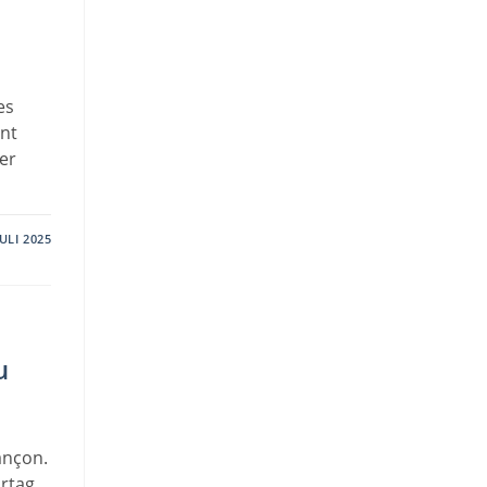
es
ont
der
JULI 2025
u
ançon.
ortag