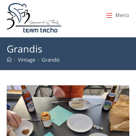
Zum
Inhalt
Menü
springen
Grandis
>
Vintage
>
Grandis