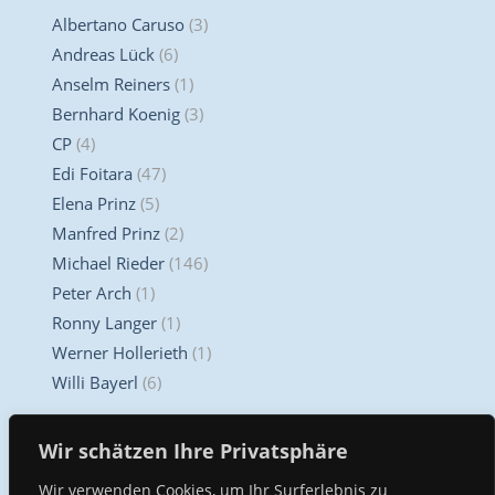
Albertano Caruso
(3)
Andreas Lück
(6)
Anselm Reiners
(1)
Bernhard Koenig
(3)
CP
(4)
Edi Foitara
(47)
Elena Prinz
(5)
Manfred Prinz
(2)
Michael Rieder
(146)
Peter Arch
(1)
Ronny Langer
(1)
Werner Hollerieth
(1)
Willi Bayerl
(6)
Unser Kompetenz Center
Wir schätzen Ihre Privatsphäre
Wir verwenden Cookies, um Ihr Surferlebnis zu