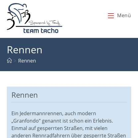
Zum
Inhalt
Menü
springen
Rennen
>
Rennen
Rennen
Ein Jedermannrennen, auch modern
„Granfondo“ genannt ist schon ein Erlebnis.
Einmal auf gesperrten Straßen, mit vielen
anderen Rennradfahrern über gesperrte Straßen