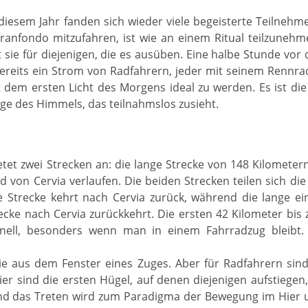
diesem Jahr fanden sich wieder viele begeisterte Teilnehme
anfondo mitzufahren, ist wie an einem Ritual teilzunehme
 sie für diejenigen, die es ausüben. Eine halbe Stunde vor 
bereits ein Strom von Radfahrern, jeder mit seinem Rennra
dem ersten Licht des Morgens ideal zu werden. Es ist die 
ge des Himmels, das teilnahmslos zusieht.
tet zwei Strecken an: die lange Strecke von 148 Kilometer
d von Cervia verlaufen. Die beiden Strecken teilen sich die
e Strecke kehrt nach Cervia zurück, während die lange ei
ecke nach Cervia zurückkehrt. Die ersten 42 Kilometer bis
nell, besonders wenn man in einem Fahrradzug bleibt.
 wie aus dem Fenster eines Zuges. Aber für Radfahrern si
er sind die ersten Hügel, auf denen diejenigen aufstiegen,
 das Treten wird zum Paradigma der Bewegung im Hier und