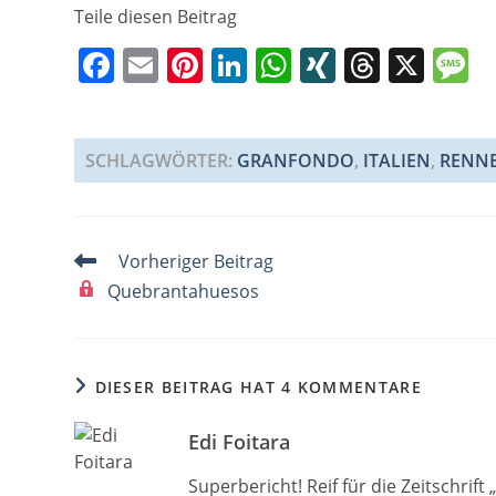
Teile diesen Beitrag
F
E
Pi
Li
W
XI
T
X
a
m
nt
n
h
N
h
e
c
ai
er
k
at
G
re
s
e
l
e
e
s
a
a
SCHLAGWÖRTER
:
GRANFONDO
,
ITALIEN
,
RENN
b
st
dI
A
d
g
o
n
p
s
e
Weitere
Vorheriger Beitrag
o
p
Artikel
Quebrantahuesos
k
ansehen
DIESER BEITRAG HAT 4 KOMMENTARE
Edi Foitara
Superbericht! Reif für die Zeitschrift 