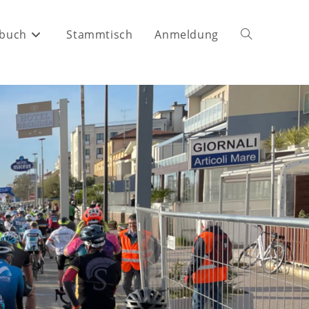
buch
Stammtisch
Anmeldung
Website-
Suche
umschalten