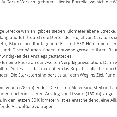
ist äußerste Vorsicht geboten. Hier ist Borrello, wo sich die
ange Strecke wählen, gibt es sieben Kilometer ebene Strecke,
 lang und führt durch die Dörfer der Hügel von Cervia. Es
leto, Biancolino, Rontagnano. Es sind 558 Höhenmeter zu 
n und Olivenbäumen finden notwendigerweise ihren Raum
hwindigkeit des Anstiegs gestattet es.
für eine Pause an der zweiten Verpflegungsstation. Dann g
alten Dorfes ein, das man über das Kopfsteinpflaster dur
 finden. Die Stärksten sind bereits auf dem Weg ins Ziel. Für 
Fromignano (285 m) endet. Die ersten Meter sind steil und a
den und zum letzten Anstieg von Lizzano (160 m) zu gelang
. In den letzten 30 Kilometern ist es entscheidend, eine All
ondo Via del Sale zu tragen.