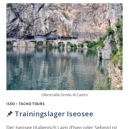
Uferstraße Orrido di Castro
ISEO
/
TACHO TOURS
Trainingslager Iseosee
Der Iseosee (italienisch Lago d’Iseo oder Sebino) ist