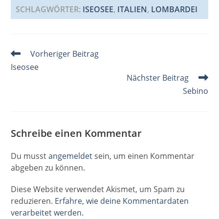
e
l
e
e
s
a
a
SCHLAGWÖRTER
:
ISEOSEE
,
ITALIEN
,
LOMBARDEI
b
st
dI
A
d
g
o
n
p
s
e
Weitere
Vorheriger Beitrag
o
p
Artikel
Iseosee
k
ansehen
Nächster Beitrag
Sebino
Schreibe einen Kommentar
Du musst
angemeldet
sein, um einen Kommentar
abgeben zu können.
Diese Website verwendet Akismet, um Spam zu
reduzieren.
Erfahre, wie deine Kommentardaten
verarbeitet werden.