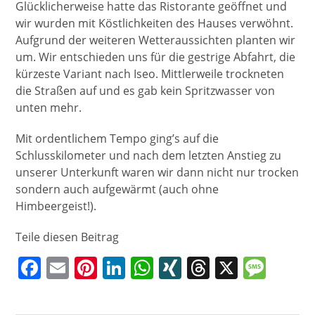
Glücklicherweise hatte das Ristorante geöffnet und
wir wurden mit Köstlichkeiten des Hauses verwöhnt.
Aufgrund der weiteren Wetteraussichten planten wir
um. Wir entschieden uns für die gestrige Abfahrt, die
kürzeste Variant nach Iseo. Mittlerweile trockneten
die Straßen auf und es gab kein Spritzwasser von
unten mehr.
Mit ordentlichem Tempo ging’s auf die
Schlusskilometer und nach dem letzten Anstieg zu
unserer Unterkunft waren wir dann nicht nur trocken
sondern auch aufgewärmt (auch ohne
Himbeergeist!).
Teile diesen Beitrag
F
E
Pi
Li
W
XI
T
X
M
a
m
nt
n
h
N
h
e
c
ai
er
k
at
G
re
ss