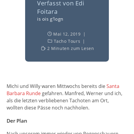
Verfasst von
Edi
Foitara
is ois g'logn
Mai 12, 2019
Tacho Tours
2 Minuten zum Lesen
Michi und Willy waren Mittwochs bereits die
Santa
Barbara Runde
gefahren. Manfred, Werner und ich,
als die letzten verbliebenen Tachoten am Ort,
wollten diese Pässe noch nachholen.
Der Plan
Nach unserem immer wieder von Regenschauern