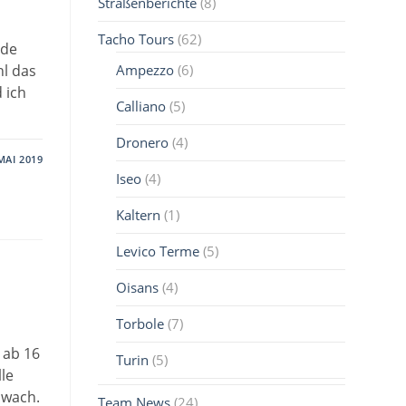
Straßenberichte
(8)
Tacho Tours
(62)
nde
Ampezzo
(6)
hl das
d ich
Calliano
(5)
Dronero
(4)
MAI 2019
Iseo
(4)
Kaltern
(1)
Levico Terme
(5)
Oisans
(4)
Torbole
(7)
t ab 16
Turin
(5)
lle
 wach.
Team News
(24)