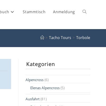
buch
Stammtisch
Anmeldung
Website-
Suche
>
Tacho Tours
>
Torbole
umschalten
Kategorien
Alpencross
(6)
Elenas Alpencross
(5)
Ausfahrt
(81)