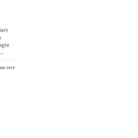
iert
m
jagte
d…
MAI 2019