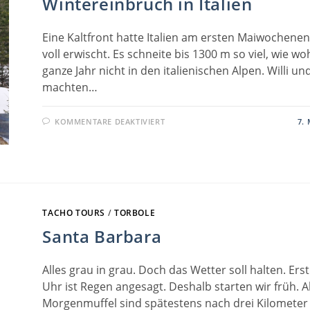
Wintereinbruch in Italien
Eine Kaltfront hatte Italien am ersten Maiwochene
voll erwischt. Es schneite bis 1300 m so viel, wie wo
ganze Jahr nicht in den italienischen Alpen. Willi un
machten…
FÜR
KOMMENTARE DEAKTIVIERT
7. 
WINTEREINBRUCH
IN
ITALIEN
TACHO TOURS
/
TORBOLE
Santa Barbara
Alles grau in grau. Doch das Wetter soll halten. Ers
Uhr ist Regen angesagt. Deshalb starten wir früh. A
Morgenmuffel sind spätestens nach drei Kilometer