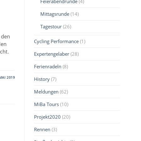
Feierabendrunde
(4)
Mittagsrunde
(14)
Tagestour
(26)
n den
Cycling Performance
(1)
den
cht.
Expertengelaber
(28)
Ferienradeln
(8)
MAI 2019
History
(7)
Meldungen
(62)
MiBa Tours
(10)
Projekt2020
(20)
Rennen
(3)