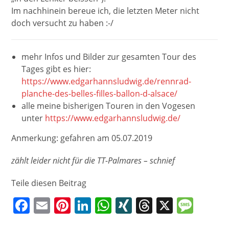
Im nachhinein bereue ich, die letzten Meter nicht
doch versucht zu haben :-/
mehr Infos und Bilder zur gesamten Tour des
Tages gibt es hier:
https://www.edgarhannsludwig.de/rennrad-
planche-des-belles-filles-ballon-d-alsace/
alle meine bisherigen Touren in den Vogesen
unter
https://www.edgarhannsludwig.de/
Anmerkung: gefahren am 05.07.2019
zählt leider nicht für die TT-Palmares – schnief
Teile diesen Beitrag
F
E
Pi
Li
W
XI
T
X
M
a
m
nt
n
h
N
h
e