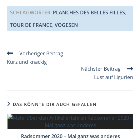
c
ai
er
k
at
G
re
ss
e
l
e
e
s
a
a
SCHLAGWÖRTER
:
PLANCHES DES BELLES FILLES
,
b
st
dI
A
d
g
TOUR DE FRANCE
,
VOGESEN
o
n
p
s
e
o
p
k
Weitere
Vorheriger Beitrag
Artikel
Kurz und knackig
ansehen
Nächster Beitrag
Lust auf Ligurien
DAS KÖNNTE DIR AUCH GEFALLEN
Radsommer 2020 – Mal ganz was anderes