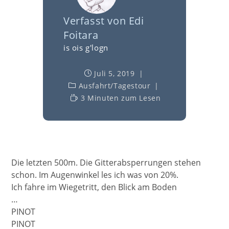
Verfasst von
Edi
Foitara
is ois g'logn
Juli 5, 2019
Ausfahrt
/
Tagestour
3 Minuten zum Lesen
Die letzten 500m. Die Gitterabsperrungen stehen
schon. Im Augenwinkel les ich was von 20%.
Ich fahre im Wiegetritt, den Blick am Boden
…
PINOT
PINOT