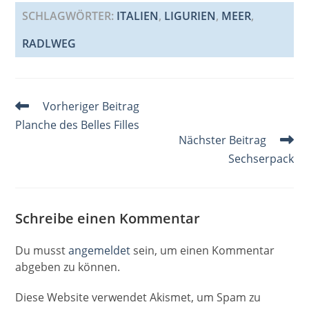
c
ai
er
k
at
G
re
ss
e
l
e
e
s
a
a
SCHLAGWÖRTER
:
ITALIEN
,
LIGURIEN
,
MEER
,
b
st
dI
A
d
g
RADLWEG
o
n
p
s
e
o
p
k
Weitere
Vorheriger Beitrag
Artikel
Planche des Belles Filles
ansehen
Nächster Beitrag
Sechserpack
Schreibe einen Kommentar
Du musst
angemeldet
sein, um einen Kommentar
abgeben zu können.
Diese Website verwendet Akismet, um Spam zu