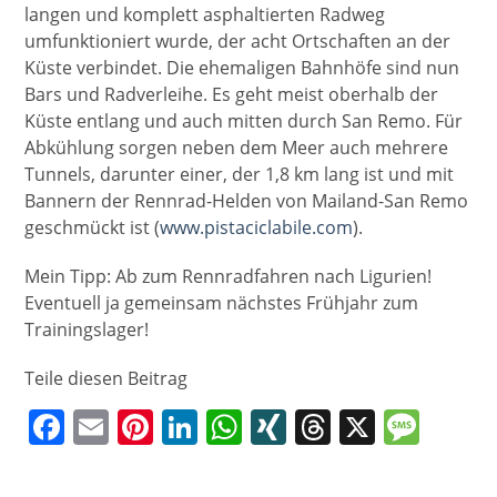
langen und komplett asphaltierten Radweg
umfunktioniert wurde, der acht Ortschaften an der
Küste verbindet. Die ehemaligen Bahnhöfe sind nun
Bars und Radverleihe. Es geht meist oberhalb der
Küste entlang und auch mitten durch San Remo. Für
Abkühlung sorgen neben dem Meer auch mehrere
Tunnels, darunter einer, der 1,8 km lang ist und mit
Bannern der Rennrad-Helden von Mailand-San Remo
geschmückt ist (
www.pistaciclabile.com
).
Mein Tipp: Ab zum Rennradfahren nach Ligurien!
Eventuell ja gemeinsam nächstes Frühjahr zum
Trainingslager!
Teile diesen Beitrag
F
E
Pi
Li
W
XI
T
X
M
a
m
nt
n
h
N
h
e