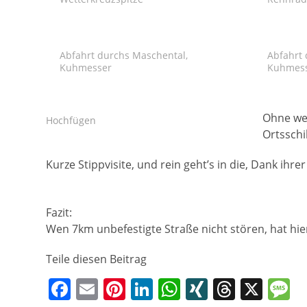
Abfahrt durchs Maschental,
Abfahrt 
Kuhmesser
Kuhmes
Ohne wei
Hochfügen
Ortsschi
Kurze Stippvisite, und rein geht’s in die, Dank ih
Fazit:
Wen 7km unbefestigte Straße nicht stören, hat hie
Teile diesen Beitrag
F
E
Pi
Li
W
XI
T
X