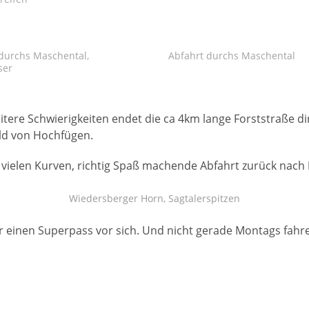
durchs Maschental,
Abfahrt durchs Maschental
ser
tere Schwierigkeiten endet die ca 4km lange Forststraße d
ld von Hochfügen.
rer vielen Kurven, richtig Spaß machende Abfahrt zurück nach
Wiedersberger Horn, Sagtalerspitzen
r einen Superpass vor sich. Und nicht gerade Montags fahr
M