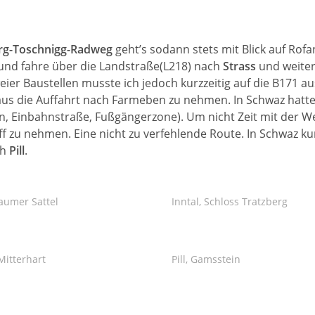
rg-Toschnigg-Radweg
geht’s sodann stets mit Blick auf Ro
und fahre über die Landstraße(L218) nach
Strass
und weite
eier Baustellen musste ich jedoch kurzzeitig auf die B171 a
 aus die Auffahrt nach Farmeben zu nehmen. In Schwaz hatte
 Einbahnstraße, Fußgängerzone). Um nicht Zeit mit der We
iff zu nehmen. Eine nicht zu verfehlende Route. In Schwaz k
ch
Pill
.
aumer Sattel
Inntal, Schloss Tratzberg
Mitterhart
Pill, Gamsstein