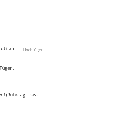
irekt am
Hochfügen
Fügen
.
en! (Ruhetag Loas)