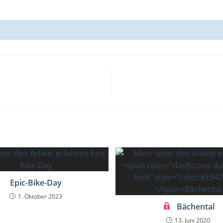
s
Epic-Bike-Day
1. Oktober 2023
Bächental
13. Juni 2020