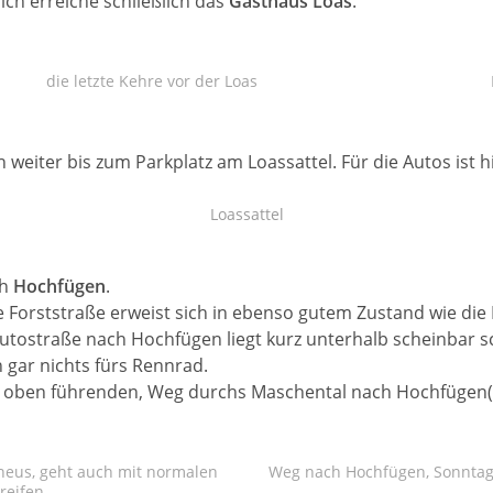
ich erreiche schließlich das
Gasthaus Loas
.
die letzte Kehre vor der Loas
 weiter bis zum Parkplatz am Loassattel. Für die Autos ist h
Loassattel
ch
Hochfügen
.
e Forststraße erweist sich in ebenso gutem Zustand wie di
Autostraße nach Hochfügen liegt kurz unterhalb scheinbar s
 gar nichts fürs Rennrad.
h oben führenden, Weg durchs Maschental nach Hochfügen(is
eus, geht auch mit normalen
Weg nach Hochfügen, Sonntag
reifen