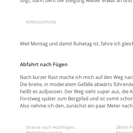
folgt, dann zieht die Steigung wieder etwas an und 
Kellerjochhütte
Weil Montag und damit Ruhetag ist, fahre ich gleich
Abfahrt nach Fügen
Nach kurzer Rast mache ich mich auf den Weg na
Die breite, in moderatem Gefälle abwärts führend
heißt es aufpassen. Der Weg sieht super aus, die 
Forstweg später zum Bergpfad und ist somit schon
Also nehme ich den, zunächst ein paar Meter nac
Strasse nach Hochfügen,
28mm Pn
Wetterkreuzspitze
Rennrad