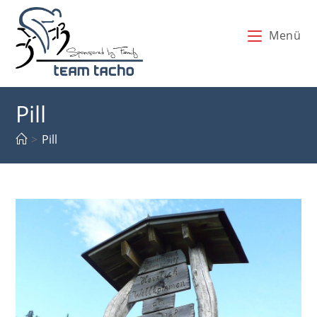
Zum
Inhalt
Menü
springen
Pill
>
Pill