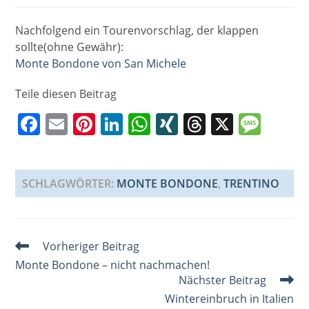
Nachfolgend ein Tourenvorschlag, der klappen
sollte(ohne Gewähr):
Monte Bondone von San Michele
Teile diesen Beitrag
F
E
Pi
Li
W
XI
T
X
M
a
m
nt
n
h
N
h
e
c
ai
er
k
at
G
re
ss
e
l
e
e
s
a
a
SCHLAGWÖRTER
:
MONTE BONDONE
,
TRENTINO
b
st
dI
A
d
g
o
n
p
s
e
Weitere
Vorheriger Beitrag
o
p
Artikel
Monte Bondone – nicht nachmachen!
k
ansehen
Nächster Beitrag
Wintereinbruch in Italien