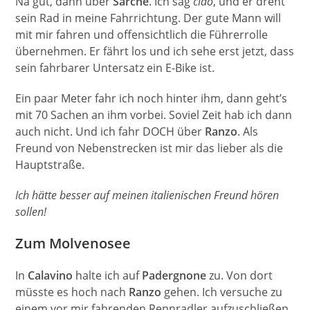
Na gut, dann über
Sarche
. Ich sag
ciao
, und er dreht
sein Rad in meine Fahrrichtung. Der gute Mann will
mit mir fahren und offensichtlich die Führerrolle
übernehmen. Er fährt los und ich sehe erst jetzt, dass
sein fahrbarer Untersatz ein E-Bike ist.
Ein paar Meter fahr ich noch hinter ihm, dann geht’s
mit 70 Sachen an ihm vorbei. Soviel Zeit hab ich dann
auch nicht. Und ich fahr DOCH über
Ranzo
. Als
Freund von Nebenstrecken ist mir das lieber als die
Hauptstraße.
Ich hätte besser auf meinen italienischen Freund hören
sollen!
Zum Molvenosee
In
Calavino
halte ich auf
Padergnone
zu. Von dort
müsste es hoch nach
Ranzo
gehen. Ich versuche zu
einem vor mir fahrenden Rennradler aufzuschließen.