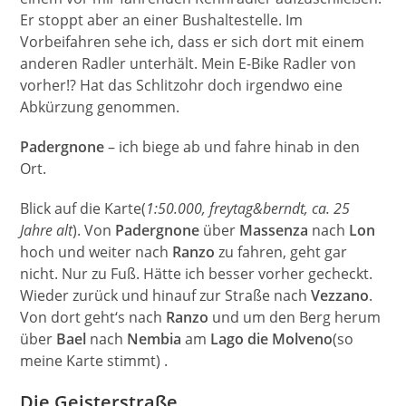
Er stoppt aber an einer Bushaltestelle. Im
Vorbeifahren sehe ich, dass er sich dort mit einem
anderen Radler unterhält. Mein E-Bike Radler von
vorher!? Hat das Schlitzohr doch irgendwo eine
Abkürzung genommen.
Padergnone
– ich biege ab und fahre hinab in den
Ort.
Blick auf die Karte(
1:50.000, freytag&berndt, ca. 25
Jahre alt
). Von
Padergnone
über
Massenza
nach
Lon
hoch und weiter nach
Ranzo
zu fahren, geht gar
nicht. Nur zu Fuß. Hätte ich besser vorher gecheckt.
Wieder zurück und hinauf zur Straße nach
Vezzano
.
Von dort geht‘s nach
Ranzo
und um den Berg herum
über
Bael
nach
Nembia
am
Lago die Molveno
(so
meine Karte stimmt) .
Die Geisterstraße