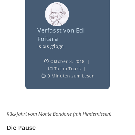
Verfasst von
Edi
Foitara
is ois g'logn
Oktober 3, 2018
Tacho Tours
9 Minuten zum Lesen
Rückfahrt vom Monte Bondone (mit Hindernissen)
Die Pause