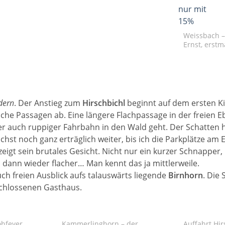
Weissbach –
Ernst, erstm
dern
. Der Anstieg zum
Hirschbichl
beginnt auf dem ersten Ki
che Passagen ab. Eine längere Flachpassage in der freien 
der auch ruppiger Fahrbahn in den Wald geht. Der Schatten 
chst noch ganz erträglich weiter, bis ich die Parkplätze am
zeigt sein brutales Gesicht. Nicht nur ein kurzer Schnapper,
, dann wieder flacher… Man kennt das ja mittlerweile.
uch freien Ausblick aufs talauswärts liegende
Birnhorn
. Die 
schlossenen Gasthaus.
ohfeyer
Kammerlinghorn – der
Auffahrt Hi