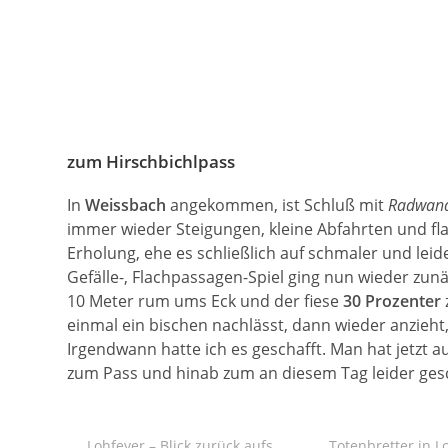
zum Hirschbichlpass
In
Weissbach
angekommen, ist Schluß mit
Radwan
immer wieder Steigungen, kleine Abfahrten und fla
Erholung, ehe es schließlich auf schmaler und lei
Gefälle-, Flachpassagen-Spiel ging nun wieder zunä
10 Meter rum ums Eck und der fiese
30 Prozenter
einmal ein bischen nachlässt, dann wieder anzieht
Irgendwann hatte ich es geschafft. Man hat jetzt a
zum Pass und hinab zum an diesem Tag leider ge
Lohfeyer – Blick zurück aufs
Totenbretter in L