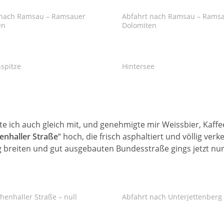
 nach Ramsau – Ramsauer
Abfahrt nach Ramsau – Rams
en
Dolomiten
spitze
Hintersee
te ich auch gleich mit, und genehmigte mir Weissbier, Kaff
enhaller Straße
“ hoch, die frisch asphaltiert und völlig ve
ig breiten und gut ausgebauten Bundesstraße gings jetzt nu
chenhaller Straße – null
Abfahrt nach Unterjettenberg