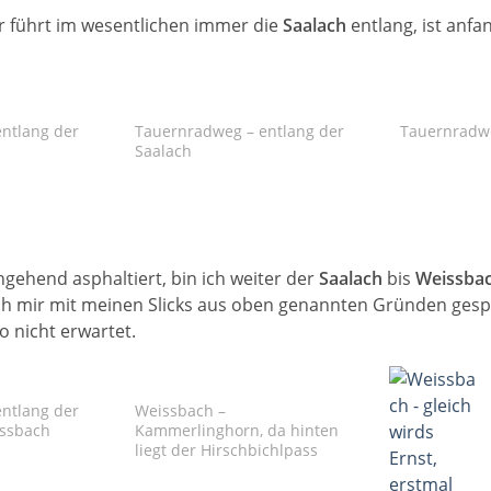
Er führt im wesentlichen immer die
Saalach
entlang, ist anfa
ntlang der
Tauernradweg – entlang der
Tauernradw
Saalach
ehend asphaltiert, bin ich weiter der
Saalach
bis
Weissbac
ich mir mit meinen Slicks aus oben genannten Gründen gesp
 nicht erwartet.
ntlang der
Weissbach –
issbach
Kammerlinghorn, da hinten
liegt der Hirschbichlpass