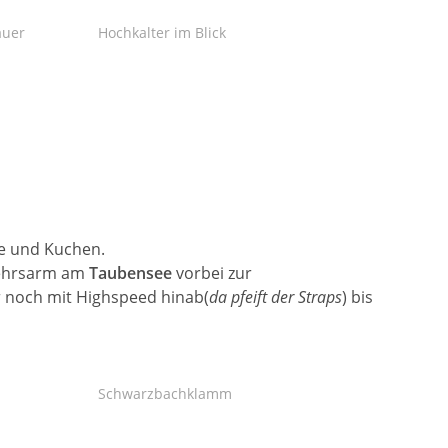
auer
Hochkalter im Blick
ee und Kuchen.
rkehrsarm am
Taubensee
vorbei zur
r noch mit Highspeed hinab(
da pfeift der Straps
) bis
Schwarzbachklamm