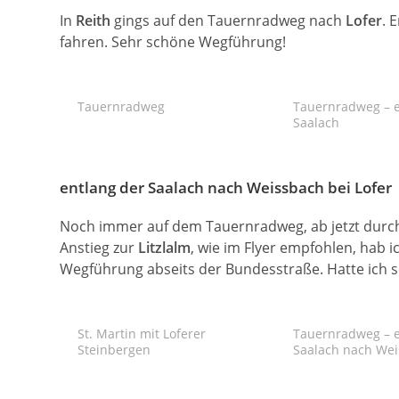
In
Reith
gings auf den Tauernradweg nach
Lofer
. 
fahren. Sehr schöne Wegführung!
Tauernradweg
Tauernradweg – e
Saalach
entlang der Saalach nach Weissbach bei Lofer
Noch immer auf dem Tauernradweg, ab jetzt durchg
Anstieg zur
Litzlalm
, wie im Flyer empfohlen, hab 
Wegführung abseits der Bundesstraße. Hatte ich so
St. Martin mit Loferer
Tauernradweg – e
Steinbergen
Saalach nach We