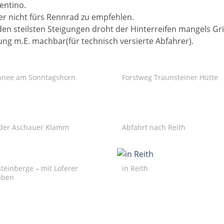
entino.
der nicht fürs Rennrad zu empfehlen.
en steilsten Steigungen droht der Hinterreifen mangels Gri
ung m.E. machbar(für technisch versierte Abfahrer).
hnee am Sonntagshorn
Forstweg Traunsteiner Hütte
 der Aschauer Klamm
Abfahrt nach Reith
Steinberge – mit Loferer
in Reith
aben