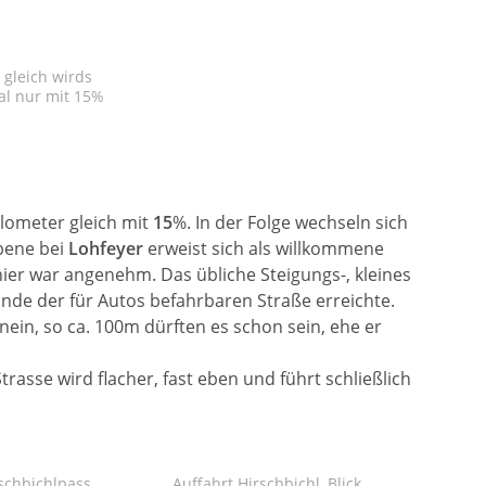
 gleich wirds
al nur mit 15%
lometer gleich mit
15
%. In der Folge wechseln sich
Ebene bei
Lohfeyer
erweist sich als willkommene
hier war angenehm. Das übliche Steigungs-, kleines
 Ende der für Autos befahrbaren Straße erreichte.
 nein, so ca. 100m dürften es schon sein, ehe er
Strasse wird flacher, fast eben und führt schließlich
rschbichlpass
Auffahrt Hirschbichl, Blick