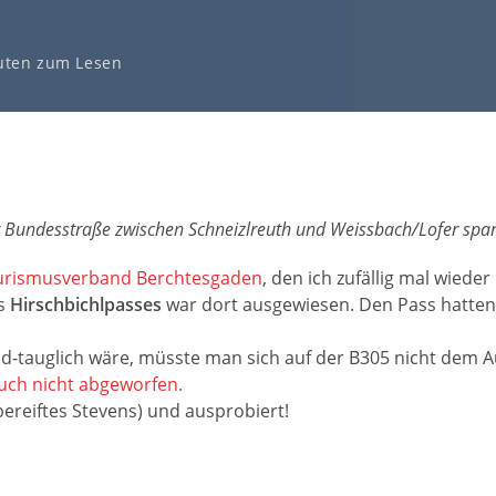
uten zum Lesen
Bundesstraße zwischen Schneizlreuth und Weissbach/Lofer spar
urismusverband Berchtesgaden
, den ich zufällig mal wiede
es
Hirschbichlpasses
war dort ausgewiesen. Den Pass hatten
ad-tauglich wäre, müsste man sich auf der B305 nicht dem A
auch nicht abgeworfen.
ereiftes Stevens) und ausprobiert!