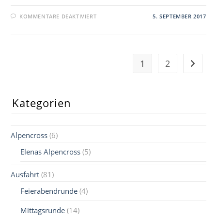
FÜR
KOMMENTARE DEAKTIVIERT
5. SEPTEMBER 2017
INNSBRUCK
–
GOSSENSASS
(BRENNER)
1
2
Zur näc
Kategorien
Alpencross
(6)
Elenas Alpencross
(5)
Ausfahrt
(81)
Feierabendrunde
(4)
Mittagsrunde
(14)