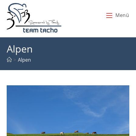
Zum
Inhalt
Menü
springen
Alpen
>
Alpen