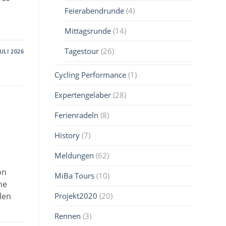
Feierabendrunde
(4)
Mittagsrunde
(14)
Tagestour
(26)
JULI 2026
Cycling Performance
(1)
Expertengelaber
(28)
Ferienradeln
(8)
History
(7)
Meldungen
(62)
on
MiBa Tours
(10)
he
Projekt2020
(20)
llen
Rennen
(3)