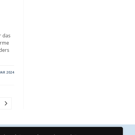
r das
arme
ders
UAR 2024
Zur nächsten Seite