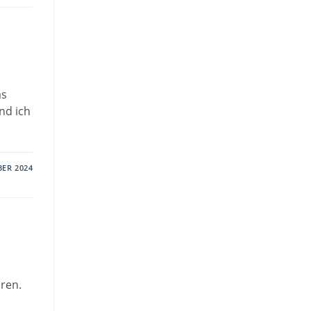
as
nd ich
BER 2024
ren.