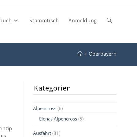
buch
Stammtisch
Anmeldung
Website-
Suche
>
Oberbayern
umschalten
Kategorien
Alpencross
(6)
Elenas Alpencross
(5)
rinzip
Ausfahrt
(81)
 es