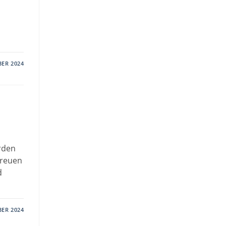
BER 2024
rden
freuen
d
BER 2024