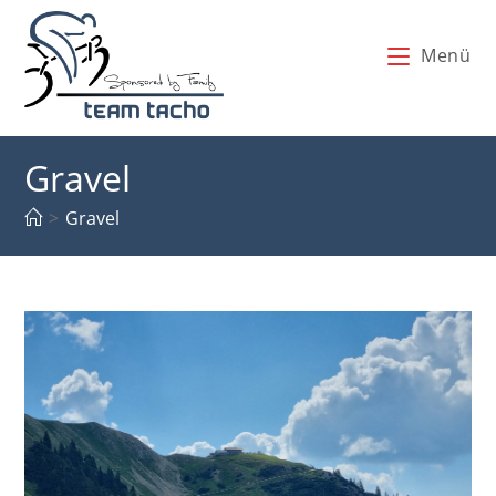
Zum
Inhalt
Menü
springen
Gravel
>
Gravel