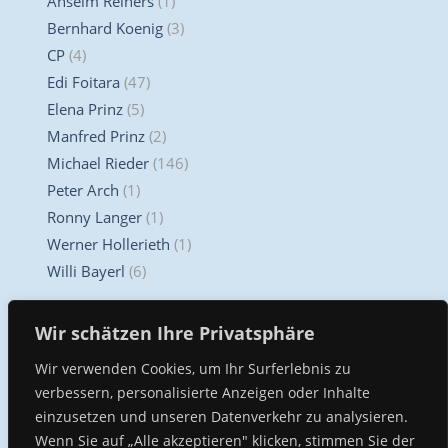
Anselm Reiners
(1)
Bernhard Koenig
(3)
CP
(4)
Edi Foitara
(47)
Elena Prinz
(5)
Manfred Prinz
(2)
Michael Rieder
(146)
Peter Arch
(1)
Ronny Langer
(1)
Werner Hollerieth
(1)
Willi Bayerl
(6)
Unser Kompetenz Center
Wir schätzen Ihre Privatsphäre
Wir verwenden Cookies, um Ihr Surferlebnis zu
verbessern, personalisierte Anzeigen oder Inhalte
einzusetzen und unseren Datenverkehr zu analysieren.
Wenn Sie auf „Alle akzeptieren" klicken, stimmen Sie der