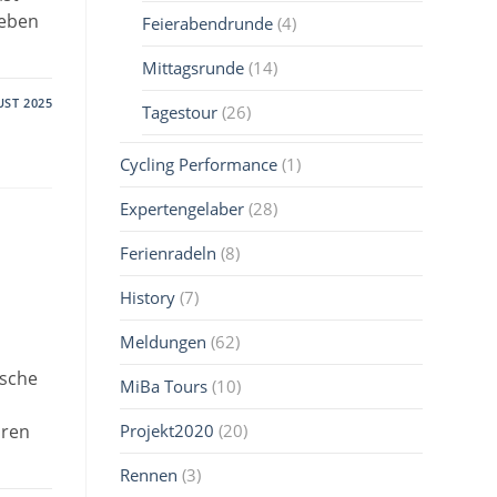
Neben
Feierabendrunde
(4)
Mittagsrunde
(14)
UST 2025
Tagestour
(26)
Cycling Performance
(1)
Expertengelaber
(28)
Ferienradeln
(8)
History
(7)
Meldungen
(62)
nsche
MiBa Tours
(10)
Projekt2020
(20)
hren
Rennen
(3)