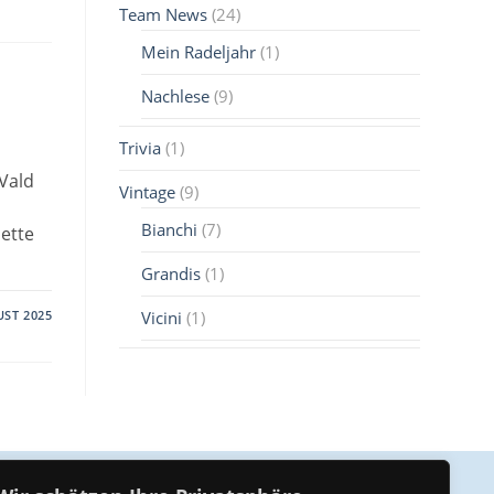
Team News
(24)
Mein Radeljahr
(1)
Nachlese
(9)
Trivia
(1)
 Vald
Vintage
(9)
s
Bianchi
(7)
nette
Grandis
(1)
UST 2025
Vicini
(1)