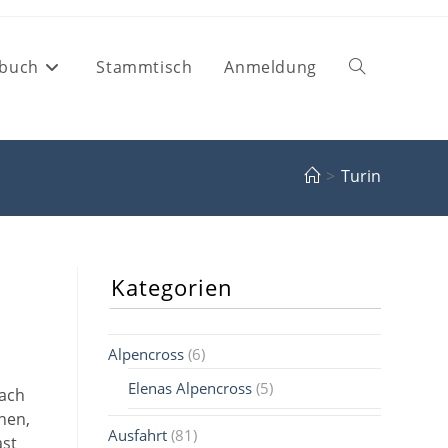
buch
Stammtisch
Anmeldung
Website-
Suche
>
Turin
umschalten
Kategorien
Alpencross
(6)
Elenas Alpencross
(5)
nach
nen,
Ausfahrt
(81)
ast