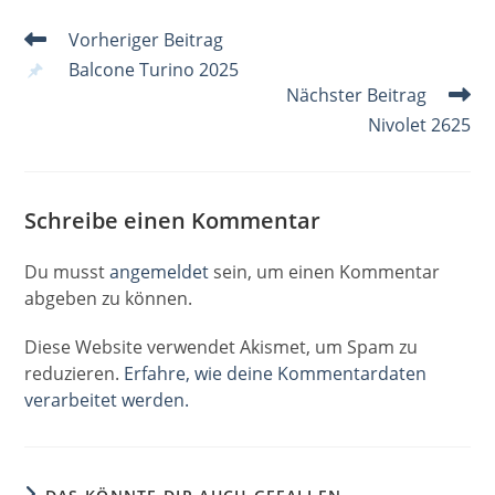
o
n
p
s
e
Weitere
Vorheriger Beitrag
o
p
Artikel
Balcone Turino 2025
k
ansehen
Nächster Beitrag
Nivolet 2625
Schreibe einen Kommentar
Du musst
angemeldet
sein, um einen Kommentar
abgeben zu können.
Diese Website verwendet Akismet, um Spam zu
reduzieren.
Erfahre, wie deine Kommentardaten
verarbeitet werden.