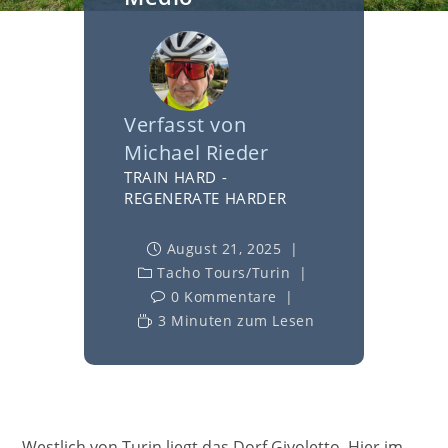
Verfasst von
Michael Rieder
TRAIN HARD -
REGENERATE HARDER
August 21, 2025
Tacho Tours
/
Turin
0 Kommentare
3 Minuten zum Lesen
Westlich von Turin liegt das Dorf Givoletto. Hier im