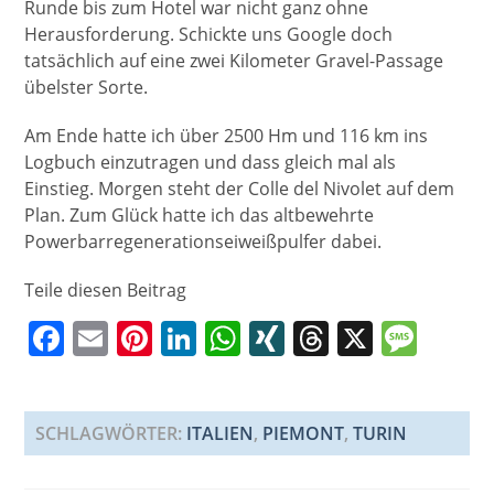
Runde bis zum Hotel war nicht ganz ohne
Herausforderung. Schickte uns Google doch
tatsächlich auf eine zwei Kilometer Gravel-Passage
übelster Sorte.
Am Ende hatte ich über 2500 Hm und 116 km ins
Logbuch einzutragen und dass gleich mal als
Einstieg. Morgen steht der Colle del Nivolet auf dem
Plan. Zum Glück hatte ich das altbewehrte
Powerbarregenerationseiweißpulfer dabei.
Teile diesen Beitrag
F
E
Pi
Li
W
XI
T
X
M
a
m
nt
n
h
N
h
e
c
ai
er
k
at
G
re
ss
e
l
e
e
s
a
a
SCHLAGWÖRTER
:
ITALIEN
,
PIEMONT
,
TURIN
b
st
dI
A
d
g