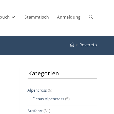
buch
Stammtisch
Anmeldung
Website-
Suche
>
Rovereto
umschalten
Kategorien
Alpencross
(6)
Elenas Alpencross
(5)
Ausfahrt
(81)