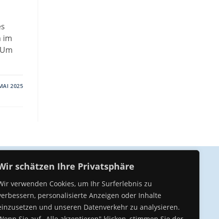
es
m im
. Um
MAI 2025
Wir schätzen Ihre Privatsphäre
Unser Kompetenz Center
Wir verwenden Cookies, um Ihr Surferlebnis zu
verbessern, personalisierte Anzeigen oder Inhalte
einzusetzen und unseren Datenverkehr zu analysieren.
Wenn Sie auf „Alle akzeptieren" klicken, stimmen Sie der