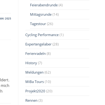
Feierabendrunde
(4)
Mittagsrunde
(14)
MAI 2025
Tagestour
(26)
Cycling Performance
(1)
Expertengelaber
(28)
Ferienradeln
(8)
History
(7)
Meldungen
(62)
ldert.
MiBa Tours
(10)
s mich
Projekt2020
(20)
ch
Rennen
(3)