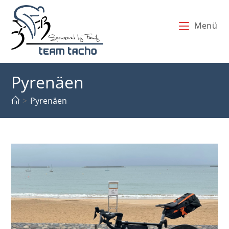
Zum
Inhalt
Menü
springen
Pyrenäen
>
Pyrenäen