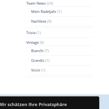
Team News
(24)
Mein Radeljahr
(1)
Nachlese
(9)
Trivia
(1)
Vintage
(9)
Bianchi
(7)
Grandis
(1)
Vicini
(1)
Wir schätzen Ihre Privatsphäre
Unser Kompetenz Center