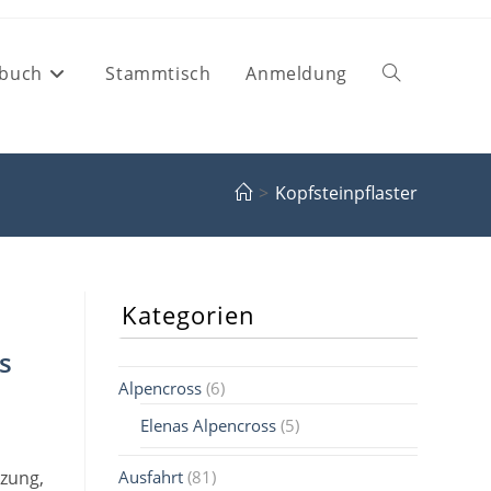
buch
Stammtisch
Anmeldung
Website-
Suche
>
Kopfsteinpflaster
umschalten
Kategorien
s
Alpencross
(6)
Elenas Alpencross
(5)
izung,
Ausfahrt
(81)