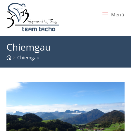
Zum
Inhalt
Menü
springen
Chiemgau
>
Chiemgau