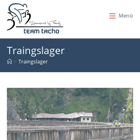
Zum
Inhalt
Menü
springen
Traingslager
>
Traingslager