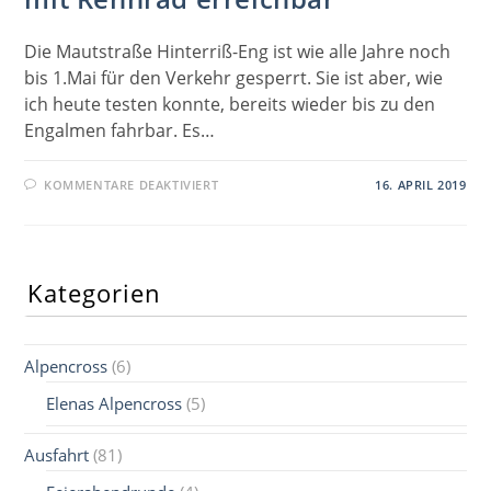
Die Mautstraße Hinterriß-Eng ist wie alle Jahre noch
bis 1.Mai für den Verkehr gesperrt. Sie ist aber, wie
ich heute testen konnte, bereits wieder bis zu den
Engalmen fahrbar. Es…
FÜR
KOMMENTARE DEAKTIVIERT
16. APRIL 2019
GROSSER A
HORNBODEN B
EREITS M
IT R
ENNRAD E
Kategorien
RREICHBAR
Alpencross
(6)
Elenas Alpencross
(5)
Ausfahrt
(81)