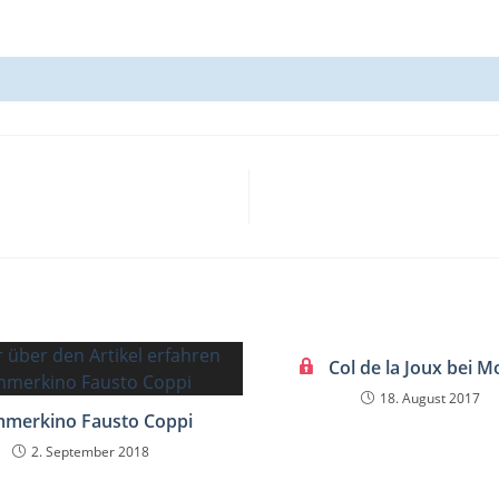
s
Col de la Joux bei M
18. August 2017
merkino Fausto Coppi
2. September 2018