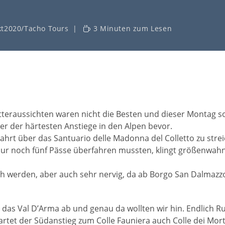
kt2020
/
Tacho Tours
3 Minuten zum Lesen
etteraussichten waren nicht die Besten und dieser Montag s
r der härtesten Anstiege in den Alpen bevor.
hrt über das Santuario delle Madonna del Colletto zu streic
t nur noch fünf Pässe überfahren mussten, klingt größenwahn
 werden, aber auch sehr nervig, da ab Borgo San Dalmazz
das Val D’Arma ab und genau da wollten wir hin. Endlich R
artet der Südanstieg zum Colle Fauniera auch Colle dei Mort