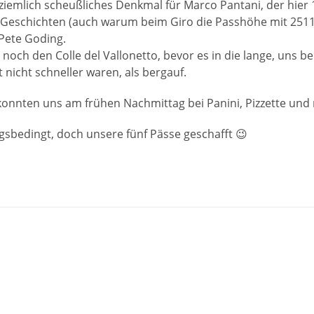
ziemlich scheußliches Denkmal für Marco Pantani, der hier 1
 Geschichten (auch warum beim Giro die Passhöhe mit 25
 Pete Goding.
r noch den Colle del Vallonetto, bevor es in die lange, uns 
t nicht schneller waren, als bergauf.
 konnten uns am frühen Nachmittag bei Panini, Pizzette und
sbedingt, doch unsere fünf Pässe geschafft 😉
M