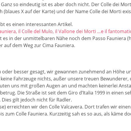
Ganz so eindeutig ist es aber doch nicht. Der Colle dei Mort
h (blaues X auf der Karte) und der Name Colle dei Morti existie
ibt es einen interessanten Artikel.
Fauniera, il Colle del Mulo, il Vallone dei Morti …e il fantomati
t es in der unmittelbaren Nähe noch dem Passo Fauniera (
er auf dem Weg zur Cima Fauniera.
u oder besser gesagt, wir gewannen zunehmend an Höhe und
keine Fahrzeuge nichts, außer unsere treuen Bewunderer, 
uten uns mit großen Augen an und machten keinerlei Anstal
trug. Die Straße ist seit dem Giro d’Italia 1999 in einen s
ies gilt jedoch nicht für Radler.
e) erreichten wir den Colle Valcavera. Dort trafen wir eine
s zum Colle Fauniera. Kurzzeitig sah es so aus, als käme 