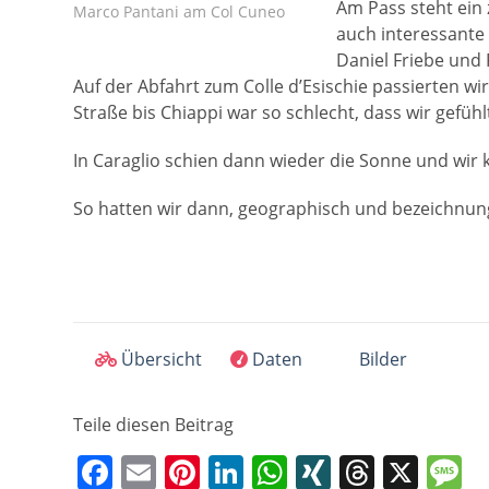
Am Pass steht ein 
Marco Pantani am Col Cuneo
auch interessante
Daniel Friebe und
Auf der Abfahrt zum Colle d’Esischie passierten wi
Straße bis Chiappi war so schlecht, dass wir gefühl
In Caraglio schien dann wieder die Sonne und wir
So hatten wir dann, geographisch und bezeichnung
Übersicht
Daten
Bilder
Teile diesen Beitrag
F
E
Pi
Li
W
XI
T
X