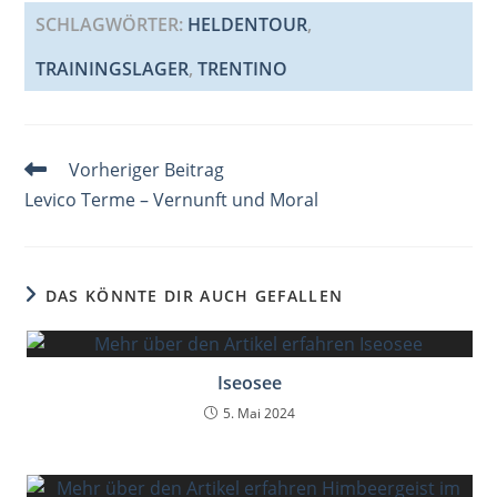
c
ai
er
k
at
G
re
ss
SCHLAGWÖRTER
:
HELDENTOUR
,
e
l
e
e
s
a
a
TRAININGSLAGER
,
TRENTINO
b
st
dI
A
d
g
o
n
p
s
e
o
p
Weitere
Vorheriger Beitrag
k
Artikel
Levico Terme – Vernunft und Moral
ansehen
DAS KÖNNTE DIR AUCH GEFALLEN
Iseosee
5. Mai 2024