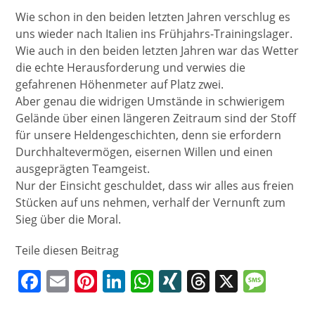
Wie schon in den beiden letzten Jahren verschlug es
uns wieder nach Italien ins Frühjahrs-Trainingslager.
Wie auch in den beiden letzten Jahren war das Wetter
die echte Herausforderung und verwies die
gefahrenen Höhenmeter auf Platz zwei.
Aber genau die widrigen Umstände in schwierigem
Gelände über einen längeren Zeitraum sind der Stoff
für unsere Heldengeschichten, denn sie erfordern
Durchhaltevermögen, eisernen Willen und einen
ausgeprägten Teamgeist.
Nur der Einsicht geschuldet, dass wir alles aus freien
Stücken auf uns nehmen, verhalf der Vernunft zum
Sieg über die Moral.
Teile diesen Beitrag
F
E
Pi
Li
W
XI
T
X
M
a
m
nt
n
h
N
h
e