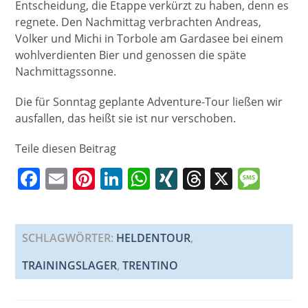
Entscheidung, die Etappe verkürzt zu haben, denn es
regnete. Den Nachmittag verbrachten Andreas,
Volker und Michi in Torbole am Gardasee bei einem
wohlverdienten Bier und genossen die späte
Nachmittagssonne.
Die für Sonntag geplante Adventure-Tour ließen wir
ausfallen, das heißt sie ist nur verschoben.
Teile diesen Beitrag
F
E
Pi
Li
W
XI
T
X
M
a
m
nt
n
h
N
h
e
c
ai
er
k
at
G
re
ss
e
l
e
e
s
a
a
SCHLAGWÖRTER
:
HELDENTOUR
,
b
st
dI
A
d
g
TRAININGSLAGER
,
TRENTINO
o
n
p
s
e