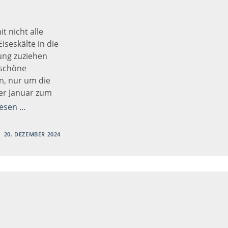
t nicht alle
iseskälte in die
tung zuziehen
nschöne
n, nur um die
er Januar zum
lesen …
20. DEZEMBER 2024
ER