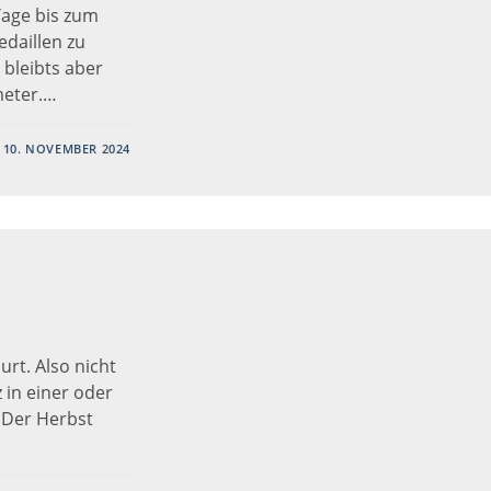
Tage bis zum
edaillen zu
bleibts aber
meter.…
10. NOVEMBER 2024
rt. Also nicht
z in einer oder
. Der Herbst