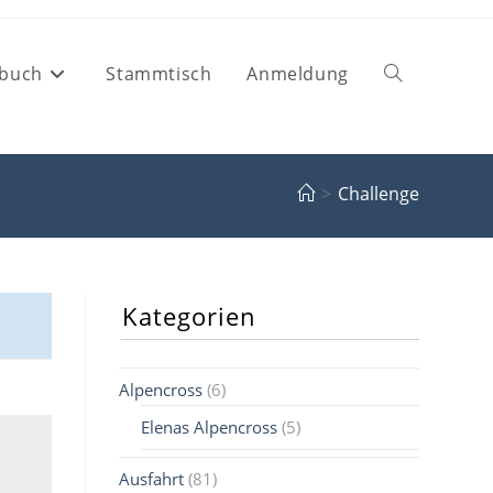
buch
Stammtisch
Anmeldung
Website-
Suche
>
Challenge
umschalten
Kategorien
Alpencross
(6)
Elenas Alpencross
(5)
Ausfahrt
(81)