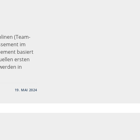
plinen (Team-
assement im
ement basiert
uellen ersten
 werden in
19. MAI 2024
MENT