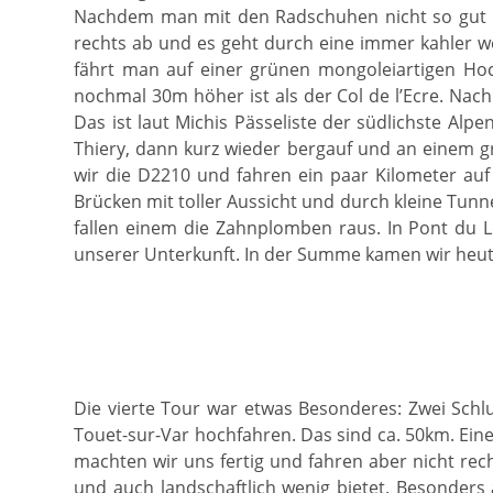
Nachdem man mit den Radschuhen nicht so gut zu
rechts ab und es geht durch eine immer kahler 
fährt man auf einer grünen mongoleiartigen Ho
nochmal 30m höher ist als der Col de l’Ecre. Na
Das ist laut Michis Pässeliste der südlichste Alpen
Thiery, dann kurz wieder bergauf und an einem g
wir die D2210 und fahren ein paar Kilometer auf 
Brücken mit toller Aussicht und durch kleine Tunne
fallen einem die Zahnplomben raus. In Pont du L
unserer Unterkunft. In der Summe kamen wir heut
Die vierte Tour war etwas Besonderes: Zwei Schl
Touet-sur-Var hochfahren. Das sind ca. 50km. Eine
machten wir uns fertig und fahren aber nicht recht
und auch landschaftlich wenig bietet. Besonders