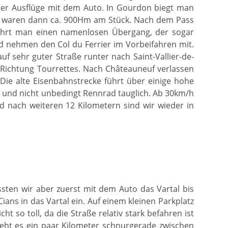
rer Ausflüge mit dem Auto. In Gourdon biegt man
as waren dann ca. 900Hm am Stück. Nach dem Pass
fährt man einen namenlosen Übergang, der sogar
d nehmen den Col du Ferrier im Vorbeifahren mit.
 auf sehr guter Straße runter nach Saint-Vallier-de-
 Richtung Tourrettes. Nach Châteauneuf verlassen
 Die alte Eisenbahnstrecke führt über einige hohe
rig und nicht unbedingt Rennrad tauglich. Ab 30km/h
d nach weiteren 12 Kilometern sind wir wieder in
sten wir aber zuerst mit dem Auto das Vartal bis
ans in das Vartal ein. Auf einem kleinen Parkplatz
t so toll, da die Straße relativ stark befahren ist
geht es ein paar Kilometer schnurgerade zwischen