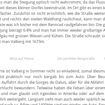
 man die Steigung optisch nicht wahrnimmt, da das Fluss
eit dieses kleinen Dorfes beeindruckt. Im Ort gibt es ein
acher. Zunächst ist nicht ersichtlich, wie die Straße weite
 und rechts den steilen Waldhang raufschaut, kann man d
este was ich bisher mit dem Rennrad raufgefahren bin: Die g
igung beträgt 6-8% und man hat immer wieder großartige A
llgäu mit grünen Wiesen und Kühen. Die Straße schraubt s
t man Valberg mit 1673m.
Blick auf Péone
Die perfekte Bergstraße
orte ist Valberg in Sommer nicht so einladend, zumal dies
tzt praktisch nur noch bergab bis zum Auto. Über Beui
 Auffahrt durch die Gorges de Daluis, aber für die Abfahr
chlucht bewundern. Teilweise haben die Felsen über eine
bt und man glaubt sich irgendwo in Amerika oder auf dem 
nlich weitergeht. Langsam sieht man auch wieder spärlich 
Und nach ca. 84km und 1400Hm sind wir wieder am Auto. Ein