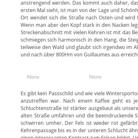
anstrengend werden. Das kommt auch daher, dass
ersten Mal sieht, ist man von der Lage und Schönh
Ort wendet sich die Straße nach Osten und wird fl
Wenn man aber den Kopf stark in den Nacken legt
Streckenabschnitt mit vielen Kehren ist mit das B
schmiegen sich harmonisch in den Hang, die Ste
teilweise den Wald und glaubt sich irgendwo im A
und nach über 800Hm von Guillaumes aus erreich
Péone
Péone
Es gibt kein Passschild und wie viele Wintersport
anzutreffen war. Nach einem Kaffee geht es je
Schluchtenstraße ist stärker ausgebaut als unsere
alten Straße umfahren und die beeindruckende S
schwirren umher. Der Fels ist wieder rot gefär
Kehrenpassage bis es in der unteren Schlucht äh
einen interessanten Kontrast zum Felsen bildet. 