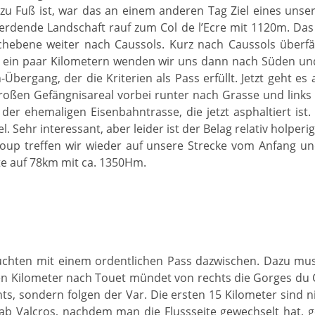
 Fuß ist, war das an einem anderen Tag Ziel eines unse
werdende Landschaft rauf zum Col de l’Ecre mit 1120m. D
chebene weiter nach Caussols. Kurz nach Caussols über
ch ein paar Kilometern wenden wir uns dann nach Süden un
-Übergang, der die Kriterien als Pass erfüllt. Jetzt geht es
roßen Gefängnisareal vorbei runter nach Grasse und links
der ehemaligen Eisenbahntrasse, die jetzt asphaltiert ist.
l. Sehr interessant, aber leider ist der Belag relativ holpe
oup treffen wir wieder auf unsere Strecke vom Anfang un
e auf 78km mit ca. 1350Hm.
uchten mit einem ordentlichen Pass dazwischen. Dazu mus
n Kilometer nach Touet mündet von rechts die Gorges du Ci
s, sondern folgen der Var. Die ersten 15 Kilometer sind nich
 ab Valcros, nachdem man die Flussseite gewechselt hat, 