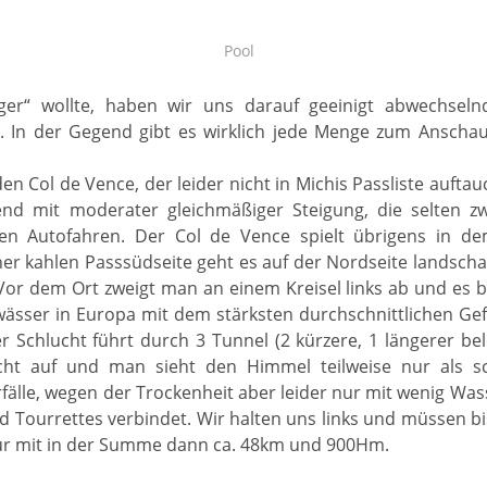
Pool
ger“ wollte, haben wir uns darauf geeinigt abwechse
. In der Gegend gibt es wirklich jede Menge zum Anschau
n Col de Vence, der leider nicht in Michis Passliste aufta
gend mit moderater gleichmäßiger Steigung, die selten zw
len Autofahren. Der Col de Vence spielt übrigens in d
er kahlen Passsüdseite geht es auf der Nordseite landsch
Vor dem Ort zweigt man an einem Kreisel links ab und es b
ässer in Europa mit dem stärksten durchschnittlichen Gef
 Schlucht führt durch 3 Tunnel (2 kürzere, 1 längerer bel
cht auf und man sieht den Himmel teilweise nur als 
älle, wegen der Trockenheit aber leider nur mit wenig Was
d Tourrettes verbindet. Wir halten uns links und müssen bi
our mit in der Summe dann ca. 48km und 900Hm.