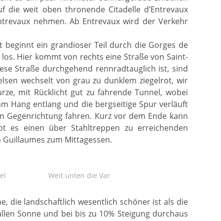
uf die weit oben thronende Citadelle d’Entrevaux
Entrevaux nehmen. Ab Entrevaux wird der Verkehr
t beginnt ein grandioser Teil durch die Gorges de
g los. Hier kommt von rechts eine Straße von Saint-
ese Straße durchgehend rennradtauglich ist, sind
lsen wechselt von grau zu dunklem ziegelrot, wir
rze, mit Rücklicht gut zu fahrende Tunnel, wobei
 am Hang entlang und die bergseitige Spur verläuft
 in Gegenrichtung fahren. Kurz vor dem Ende kann
bt es einen über Stahltreppen zu erreichenden
ch Guillaumes zum Mittagessen.
el
Weit unten die Var
, die landschaftlich wesentlich schöner ist als die
prallen Sonne und bei bis zu 10% Steigung durchaus