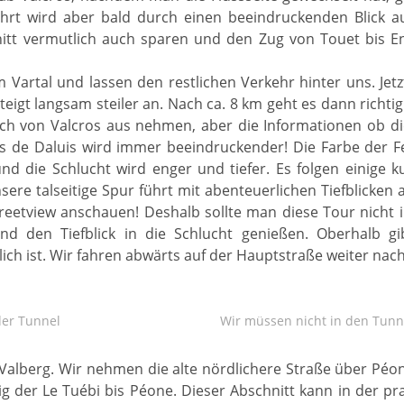
Fahrt wird aber bald durch einen beeindruckenden Blick a
nitt vermutlich auch sparen und den Zug von Touet bis 
 Vartal und lassen den restlichen Verkehr hinter uns. Jetz
eigt langsam steiler an. Nach ca. 8 km geht es dann richti
ch von Valcros aus nehmen, aber die Informationen ob di
s de Daluis wird immer beeindruckender! Die Farbe der Fe
 die Schlucht wird enger und tiefer. Es folgen einige ku
sere talseitige Spur führt mit abenteuerlichen Tiefblicken
Streetview anschauen! Deshalb sollte man diese Tour nicht
d den Tiefblick in die Schlucht genießen. Oberhalb gi
ich ist. Wir fahren abwärts auf der Hauptstraße weiter na
der Tunnel
Wir müssen nicht in den Tunn
Valberg. Wir nehmen die alte nördlichere Straße über Péone
itig der Le Tuébi bis Péone. Dieser Abschnitt kann in der 