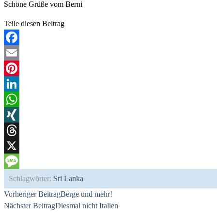
Schöne Grüße vom Berni
Teile diesen Beitrag
Facebook
Email
Pinterest
LinkedIn
WhatsApp
XING
Threads
X
Message
Schlagwörter
:
Sri Lanka
Weitere
Vorheriger Beitrag
Berge und mehr!
Nächster Beitrag
Diesmal nicht Italien
Artikel