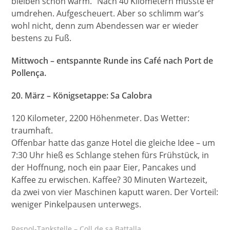
bleiben schön warm.“ Nach 40 Kilometern musste er
umdrehen. Aufgescheuert. Aber so schlimm war’s
wohl nicht, denn zum Abendessen war er wieder
bestens zu Fuß.
Mittwoch – entspannte Runde ins Café nach Port de
Pollença.
20. März – Königsetappe: Sa Calobra
120 Kilometer, 2200 Höhenmeter. Das Wetter:
traumhaft.
Offenbar hatte das ganze Hotel die gleiche Idee – um
7:30 Uhr hieß es Schlange stehen fürs Frühstück, in
der Hoffnung, noch ein paar Eier, Pancakes und
Kaffee zu erwischen. Kaffee? 30 Minuten Wartezeit,
da zwei von vier Maschinen kaputt waren. Der Vorteil:
weniger Pinkelpausen unterwegs.
Respol-Tankstelle – Coll de sa Battalla