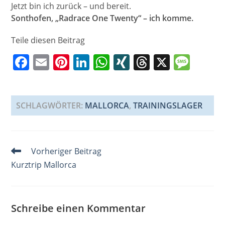
Jetzt bin ich zurück – und bereit.
Sonthofen, „Radrace One Twenty“ – ich komme.
Teile diesen Beitrag
F
E
Pi
Li
W
XI
T
X
M
a
m
nt
n
h
N
h
e
c
ai
er
k
at
G
re
ss
e
l
e
e
s
a
a
SCHLAGWÖRTER
:
MALLORCA
,
TRAININGSLAGER
b
st
dI
A
d
g
o
n
p
s
e
Weitere
Vorheriger Beitrag
o
p
Artikel
Kurztrip Mallorca
k
ansehen
Schreibe einen Kommentar