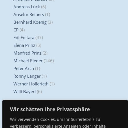
Andreas Lück
(6)
Anselm Reiners
(1)
Bernhard Koenig
(3)
CP
(4)
Edi Foitara
(47)
Elena Prinz
(5)
Manfred Prinz
(2)
Michael Rieder
(146)
Peter Arch
(1)
Ronny Langer
(1)
Werner Hollerieth
(1)
Willi Bayerl
(6)
Unser Kompetenz Center
Wir schätzen Ihre Privatsphäre
Wir verwenden Cookies, um Ihr Surferlebnis zu
verbessern, personalisierte Anzeigen oder Inhalte