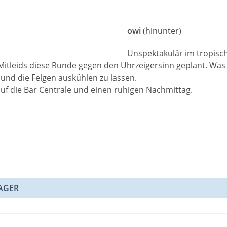
owi
(hinunter)
Unspektakulär im tropisch
itleids diese Runde gegen den Uhrzeigersinn geplant. Was je
und die Felgen auskühlen zu lassen.
auf die Bar Centrale und einen ruhigen Nachmittag.
M
s
AGER