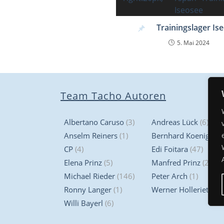
Trainingslager Is
5. Mai 2024
Team Tacho Autoren
Albertano Caruso
(3)
Andreas Lück
(6)
Anselm Reiners
(1)
Bernhard Koenig
(3)
CP
(4)
Edi Foitara
(47)
Elena Prinz
(5)
Manfred Prinz
(2)
Michael Rieder
(146)
Peter Arch
(1)
Ronny Langer
(1)
Werner Hollerieth
(1)
Willi Bayerl
(6)