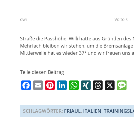
owi
Voltois
Straße die Passhöhe. Willi hatte aus Gründen des M
Mehrfach bleiben wir stehen, um die Bremsanlage 
Mittlerweile hat es wieder 37° und wir freuen uns 
Teile diesen Beitrag
F
E
Pi
Li
W
XI
T
X
a
m
nt
n
h
N
h
e
c
ai
er
k
at
G
re
s
e
l
e
e
s
a
a
SCHLAGWÖRTER
:
FRIAUL
,
ITALIEN
,
TRAININGSL
b
st
dI
A
d
g
o
n
p
s
e