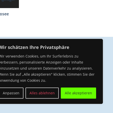
eosee
Wir schätzen Ihre Privatsphäre
Unser Kompetenz Center
Wir verwenden Cookies, um Ihr Surferlebnis zu
verbessern, personalisierte Anzeigen oder Inhalte
einzusetzen und unseren Datenverkehr zu analysieren.
Wenn Sie auf „Alle akzeptieren" klicken, stimmen Sie der
Anwendung von Cookies zu.
Cycling Performance München
Anpassen
Alles ablehnen
Alle akzeptieren