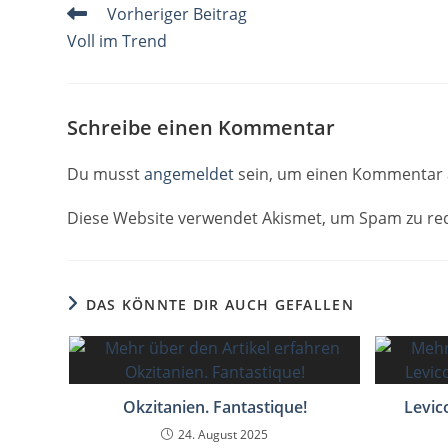
Weitere
Vorheriger Beitrag
o
p
Artikel
Voll im Trend
k
ansehen
Schreibe einen Kommentar
Du musst
angemeldet
sein, um einen Kommentar 
Diese Website verwendet Akismet, um Spam zu re
DAS KÖNNTE DIR AUCH GEFALLEN
Okzitanien. Fantastique!
Levic
24. August 2025