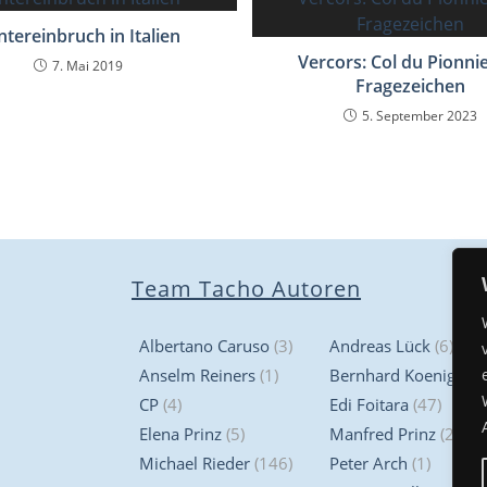
ntereinbruch in Italien
Vercors: Col du Pionnie
7. Mai 2019
Fragezeichen
5. September 2023
Team Tacho Autoren
Albertano Caruso
(3)
Andreas Lück
(6)
Anselm Reiners
(1)
Bernhard Koenig
(3)
CP
(4)
Edi Foitara
(47)
Elena Prinz
(5)
Manfred Prinz
(2)
Michael Rieder
(146)
Peter Arch
(1)