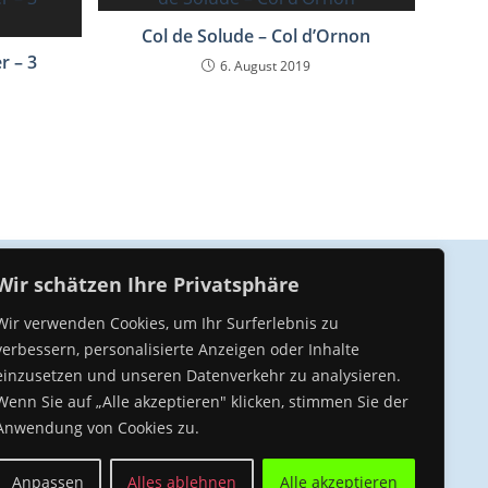
Col de Solude – Col d’Ornon
r – 3
6. August 2019
Wir schätzen Ihre Privatsphäre
Unser Kompetenz Center
Wir verwenden Cookies, um Ihr Surferlebnis zu
verbessern, personalisierte Anzeigen oder Inhalte
einzusetzen und unseren Datenverkehr zu analysieren.
Wenn Sie auf „Alle akzeptieren" klicken, stimmen Sie der
Anwendung von Cookies zu.
Cycling Performance München
Anpassen
Alles ablehnen
Alle akzeptieren