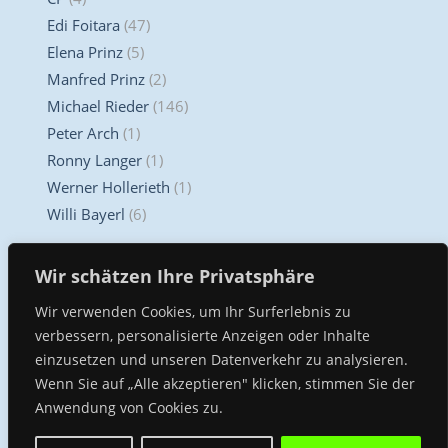
Edi Foitara
(47)
Elena Prinz
(5)
Manfred Prinz
(2)
Michael Rieder
(146)
Peter Arch
(1)
Ronny Langer
(1)
Werner Hollerieth
(1)
Willi Bayerl
(6)
Unser Kompetenz Center
Wir schätzen Ihre Privatsphäre
Wir verwenden Cookies, um Ihr Surferlebnis zu
verbessern, personalisierte Anzeigen oder Inhalte
einzusetzen und unseren Datenverkehr zu analysieren.
Wenn Sie auf „Alle akzeptieren" klicken, stimmen Sie der
Anwendung von Cookies zu.
Cycling Performance München