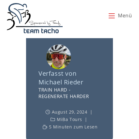
Zum
Inhalt
Menü
springen
Vom
Glücklichsein
Verfasst von
Michael Rieder
TRAIN HARD -
REGENERATE HARDER
August 29, 2024
MiBa Tours
5 Minuten zum Lesen