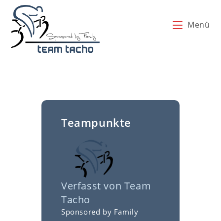
Zum
Inhalt
Menü
springen
Teampunkte
Verfasst von
Team
Tacho
Sponsored by Family