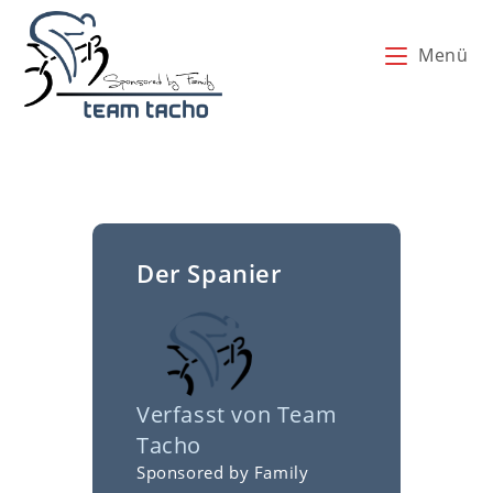
Zum
Inhalt
Menü
springen
Der Spanier
Verfasst von
Team
Tacho
Sponsored by Family