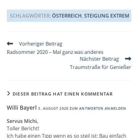
c
ai
er
k
at
G
re
ss
e
l
e
e
s
a
a
SCHLAGWÖRTER
:
ÖSTERREICH
,
STEIGUNG EXTREM
b
st
dI
A
d
g
o
n
p
s
e
Weitere
Vorheriger Beitrag
o
p
Artikel
Radsommer 2020 – Mal ganz was anderes
k
ansehen
Nächster Beitrag
Traumstraße für Genießer
DIESER BEITRAG HAT EINEN KOMMENTAR
Willi Bayerl
5. AUGUST 2020
ZUM ANTWORTEN ANMELDEN
Servus Michi,
Toller Bericht!
Ich habe einen Tipp wenn es so steil ist: Bau einfach