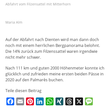
Abfahrt vom Filzensattel mit Mitterhorn
Maria Alm
Auf der Abfahrt nach Dienten wird man dann doch
noch mit einem herrlichen Bergpanorama belohnt.
Die 14% zurück zum Filzenssattel waren irgendwie
nicht mehr schwer.
Nach 111 km und guten 2000 Höhenmeter konnte ich
glücklich und zufrieden meine ersten beiden Pässe in
2020 auf den Palmarès buchen.
Teile diesen Beitrag
F
E
Pi
Li
W
XI
T
X
M
a
m
nt
n
h
N
h
e