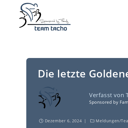
Zum
Inhalt
springen
Die letzte Golden
Verfasst von
Sponsored by Fam
Dezember 6, 2024
Meldungen
/
Te