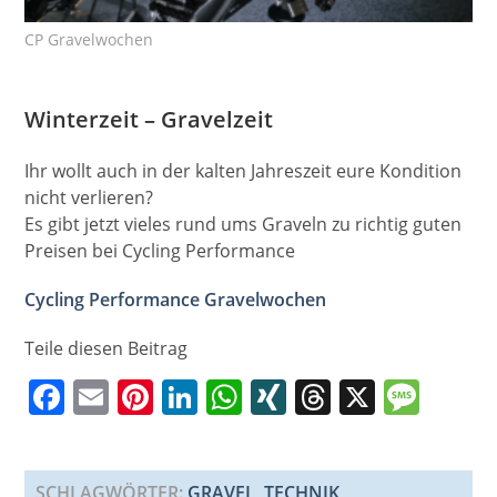
CP Gravelwochen
Winterzeit – Gravelzeit
Ihr wollt auch in der kalten Jahreszeit eure Kondition
nicht verlieren?
Es gibt jetzt vieles rund ums Graveln zu richtig guten
Preisen bei
Cycling Performance
Cycling Performance Gravelwochen
Teile diesen Beitrag
F
E
Pi
Li
W
XI
T
X
M
a
m
nt
n
h
N
h
e
c
ai
er
k
at
G
re
ss
SCHLAGWÖRTER
:
GRAVEL
,
TECHNIK