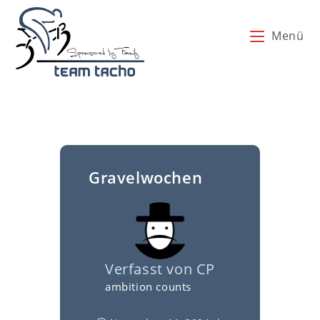
Zum
Inhalt
Menü
springen
Gravelwochen
Verfasst von
CP
ambition counts