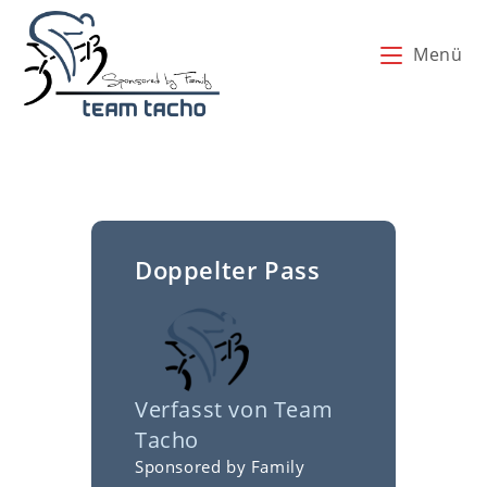
Zum
Inhalt
Menü
springen
Doppelter Pass
Verfasst von
Team
Tacho
Sponsored by Family