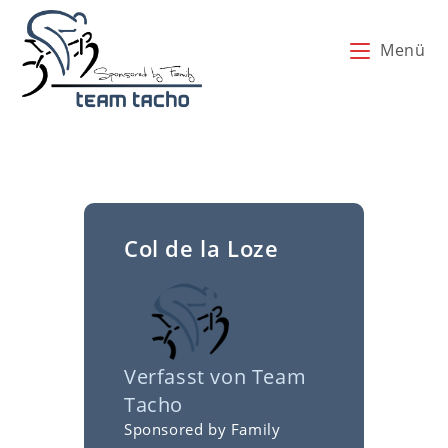
Zum
Inhalt
Menü
springen
Col de la Loze
Verfasst von
Team
Tacho
Sponsored by Family